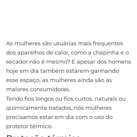
esse espaço, as mulheres ainda são as
maiores consumidoras.
Tendo fios longos ou fios curtos, naturais ou
quimicamente tratados, nós mulheres
precisamos estar em dia com o uso do
protetor térmico.
Proteção térmica
O nome já diz, ele protege os nossos fios do
calor excessivo da chapinha e do secador.
Esse calor não faz bem ao nosso cabelo, e
pode resseca-lo em poucos usos.
Além do ressecamento, nós estamos
queimando os nossos fios, e o protetor
térmico, mesmo que não seja cem por cento,