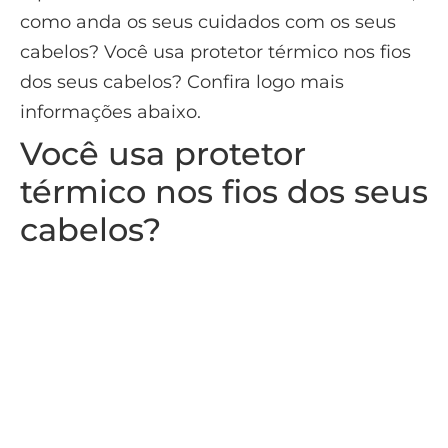
como anda os seus cuidados com os seus
cabelos? Você usa protetor térmico nos fios
dos seus cabelos? Confira logo mais
informações abaixo.
Você usa protetor
térmico nos fios dos seus
cabelos?
As mulheres são usuárias mais frequentes
dos aparelhos de calor, como a chapinha e o
secador não é mesmo? E apesar dos homens
hoje em dia também estarem ganhando