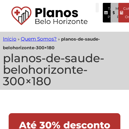
Tabela
Menore
Co
Preços
Preços
On
Início
Quem Somos?
»
»
planos-de-saude-
belohorizonte-300×180
planos-de-saude-
belohorizonte-
300×180
Até 30% desconto