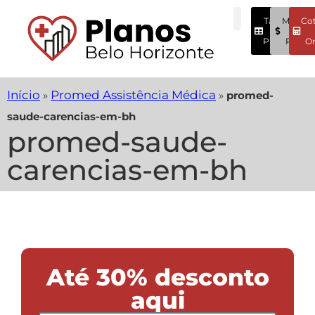
Tabela
Menore
Co
Preços
Preços
On
Início
Promed Assistência Médica
»
»
promed-
saude-carencias-em-bh
promed-saude-
carencias-em-bh
Até 30% desconto
aqui