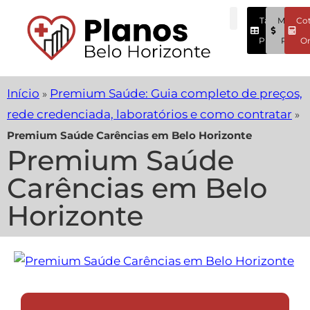
Tabela
Menore
Co
Preços
Preços
On
Início
Premium Saúde: Guia completo de preços,
»
rede credenciada, laboratórios e como contratar
»
Premium Saúde Carências em Belo Horizonte
Premium Saúde
Carências em Belo
Horizonte