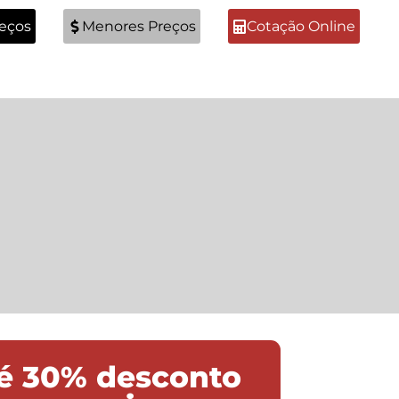
reços
Menores Preços
Cotação Online
é 30% desconto