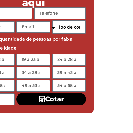
aqui
 quantidade de pessoas por faixa
de idade
Cotar