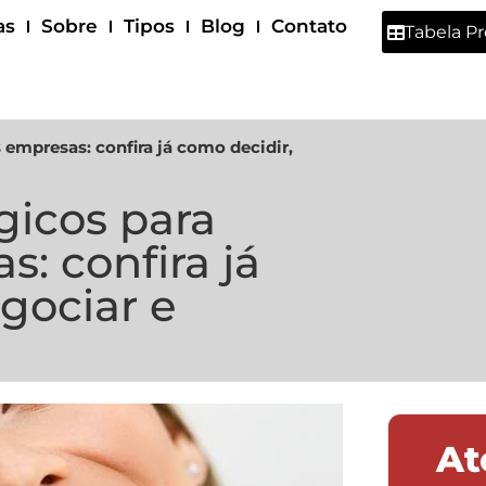
as
Sobre
Tipos
Blog
Contato
Tabela P
empresas: confira já como decidir,
gicos para
: confira já
gociar e
At