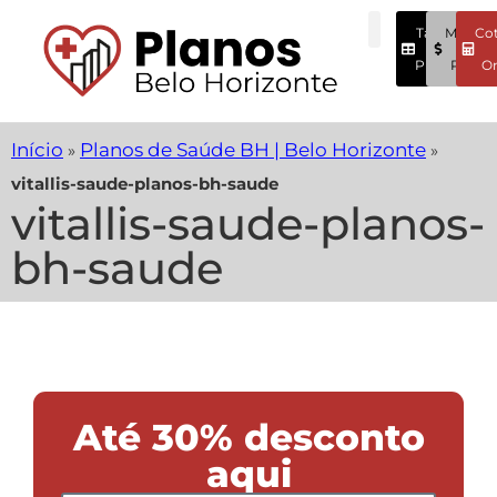
Tabela
Menore
Co
Preços
Preços
On
Início
Planos de Saúde BH | Belo Horizonte
»
»
vitallis-saude-planos-bh-saude
vitallis-saude-planos-
bh-saude
Até 30% desconto
aqui