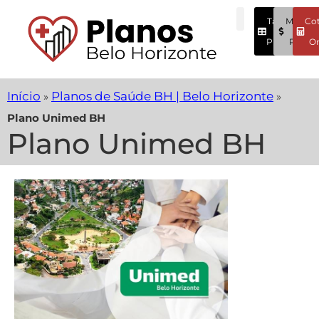
Tabela
Menore
Co
Preços
Preços
On
Início
Planos de Saúde BH | Belo Horizonte
»
»
Plano Unimed BH
Plano Unimed BH