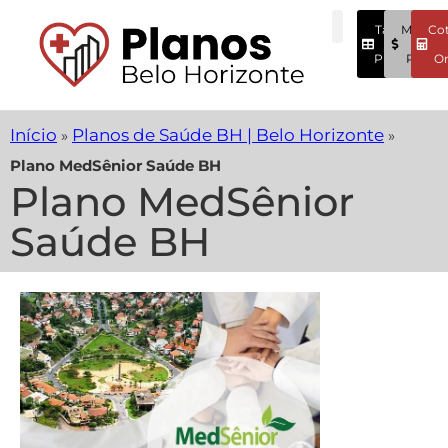
Tabela
Menore
Co
Preços
Preços
On
Início
Planos de Saúde BH | Belo Horizonte
»
»
Plano MedSênior Saúde BH
Plano MedSênior
Saúde BH