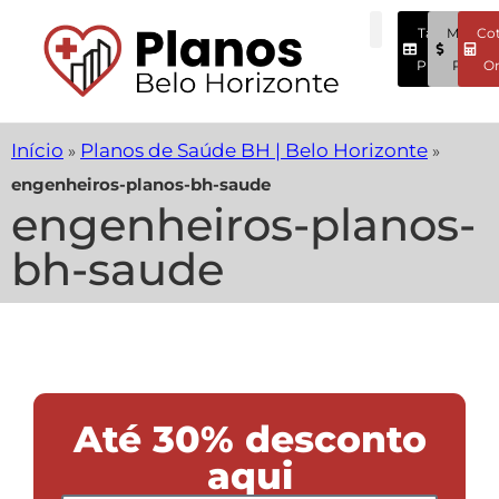
Tabela
Menore
Co
Preços
Preços
On
Início
Planos de Saúde BH | Belo Horizonte
»
»
engenheiros-planos-bh-saude
engenheiros-planos-
bh-saude
Até 30% desconto
aqui