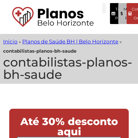
Tabela
Menore
Co
Preços
Preços
On
Início
Planos de Saúde BH | Belo Horizonte
»
»
contabilistas-planos-bh-saude
contabilistas-planos-
bh-saude
Até 30% desconto
aqui