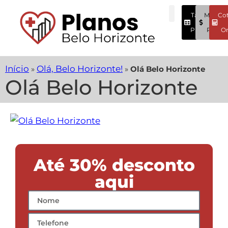
Tabela
Menore
Co
Preços
Preços
On
Início
Olá, Belo Horizonte!
»
»
Olá Belo Horizonte
Olá Belo Horizonte
Até 30% desconto
aqui