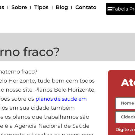
as
Sobre
Tipos
Blog
Contato
Tabela P
erno fraco?
At
elo Horizonte, tudo bem com todos
 nosso site Planos Belo Horizonte,
ões sobre os
planos de saúde em
a-los em sua cidade também
os os planos que trabalhamos são
e é a Agencia Nacional de Saúde
Digite a
lamenta e fiscaliza os planos para