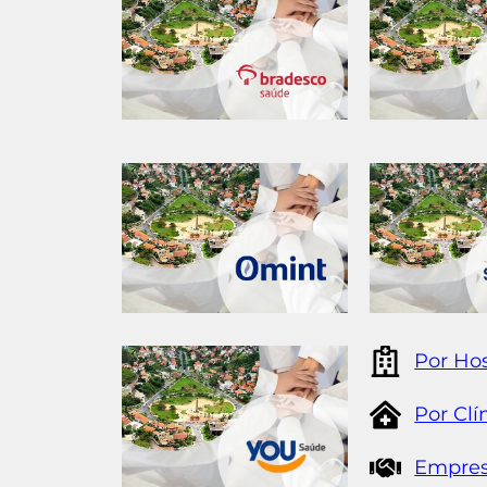
Por Hos
Por Clí
Empres