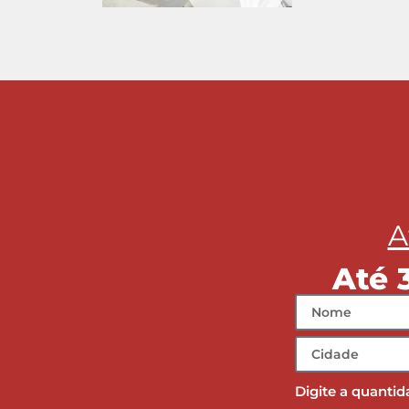
A
Até 
Digite a quantid