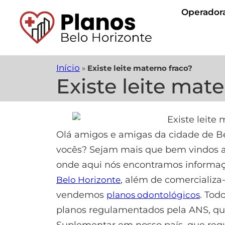
Operador
Início
»
Existe leite materno fraco?
Existe leite mat
Olá amigos e amigas da cidade de B
vocês? Sejam mais que bem vindos ao
onde aqui nós encontramos informaç
, além de comercializ
Belo Horizonte
vendemos
. Tod
planos odontológicos
planos regulamentados pela ANS, qu
Suplementar em nosso país, que regu