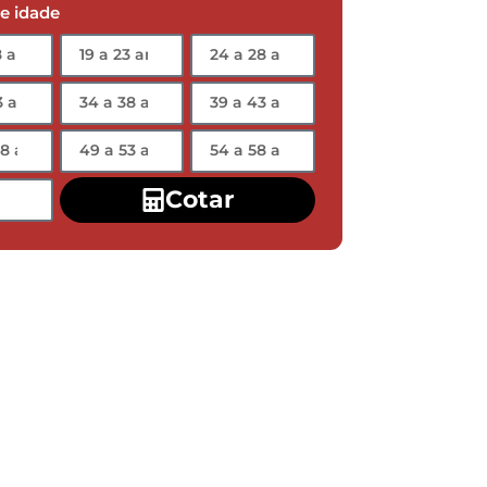
de idade
Cotar