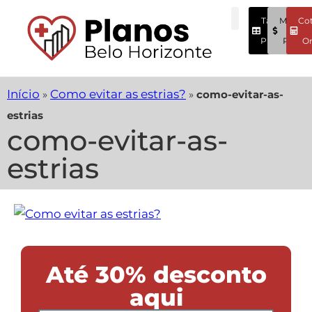
Tabela
Menore
Co
Preços
Preços
On
Início
Como evitar as estrias?
»
»
como-evitar-as-
estrias
como-evitar-as-
estrias
Até 30% desconto
aqui