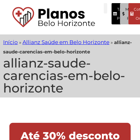
Tabela
Menore
Co
Preços
Preços
On
Início
Allianz Saúde em Belo Horizonte
»
»
allianz-
saude-carencias-em-belo-horizonte
allianz-saude-
carencias-em-belo-
horizonte
Até 30% desconto